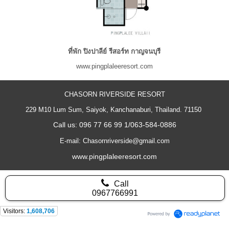
ที่พัก ปิงปาลีย์ รีสอร์ท กาญจนบุรี
www.pingplaleeresort.com
CHASORN RIVERSIDE RESORT
229 M10 Lum Sum, Saiyok, Kanchanaburi, Thailand. 71150
Call us: 096 77 66 99 1/063-584-0886
E-mail: Chasornriverside@gmail.com
www.pingplaleeresort.com
Call
0967766991
Visitors:
1,608,706