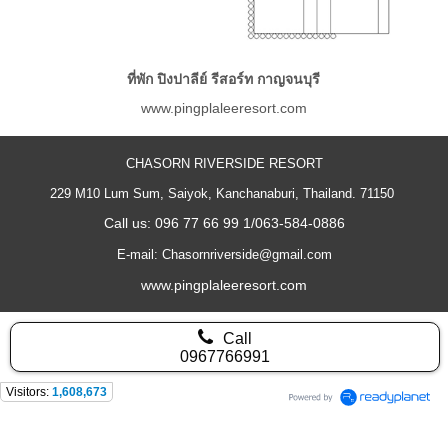
ที่พัก ปิงปาลีย์ รีสอร์ท กาญจนบุรี
www.pingplaleeresort.com
CHASORN RIVERSIDE RESORT
229 M10 Lum Sum, Saiyok, Kanchanaburi, Thailand. 71150
Call us: 096 77 66 99 1/063-584-0886
E-mail: Chasornriverside@gmail.com
www.pingplaleeresort.com
Call
0967766991
Visitors:
1,608,673