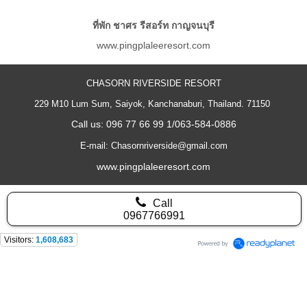
ที่พัก ชาศร รีสอร์ท กาญจนบุรี
www.pingplaleeresort.com
CHASORN RIVERSIDE RESORT
229 M10 Lum Sum, Saiyok, Kanchanaburi, Thailand. 71150
Call us: 096 77 66 99 1/063-584-0886
E-mail: Chasornriverside@gmail.com
www.pingplaleeresort.com
Call
0967766991
Visitors:
1,608,683